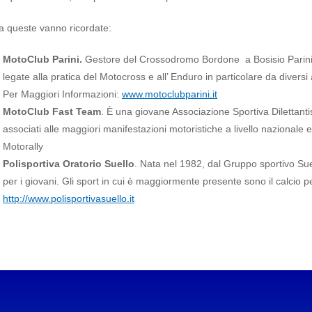
a queste vanno ricordate:
MotoClub Parini.
Gestore del Crossodromo Bordone a Bosisio Parini 
legate alla pratica del Motocross e all’ Enduro in particolare da diversi
Per Maggiori Informazioni:
www.motoclubparini.it
MotoClub Fast Team
. È una giovane Associazione Sportiva Dilettantis
associati alle maggiori manifestazioni motoristiche a livello nazional
Motorally
Polisportiva Oratorio Suello
. Nata nel 1982, dal Gruppo sportivo Sue
per i giovani. Gli sport in cui è maggiormente presente sono il calcio p
http://www.polisportivasuello.it