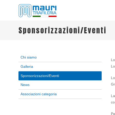
TRAFILERIA MAURI
Steel drawing from 1961
Sponsorizzazioni/Eventi
Chi siamo
Lo
Lo
Galleria
Sponsorizzazioni/Eventi
Lo
Gr
News
Associazioni categoria
La
co
Pe