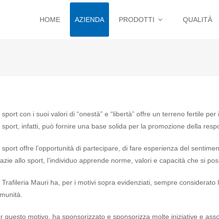
HOME
AZIENDA
PRODOTTI
QUALITÀ
 sport con i suoi valori di “onestà” e “libertà” offre un terreno fertile pe
 sport, infatti, può fornire una base solida per la promozione della respo
 sport offre l’opportunità di partecipare, di fare esperienza del sentiment
azie allo sport, l’individuo apprende norme, valori e capacità che si posso
 Trafileria Mauri ha, per i motivi sopra evidenziati, sempre considerato l
munità.
r questo motivo, ha sponsorizzato e sponsorizza molte iniziative e assoc