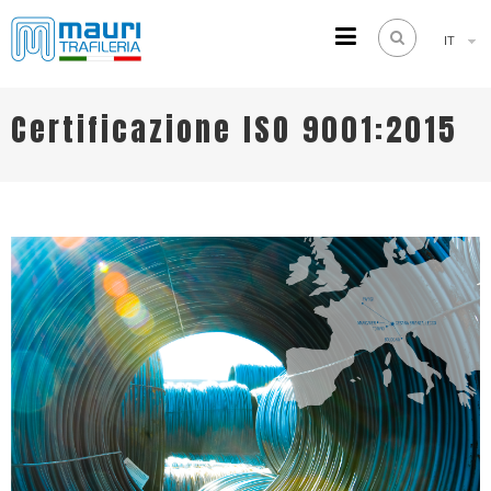
IT
TRAFILERIA MAURI
Steel drawing from 1961
Certificazione ISO 9001:2015