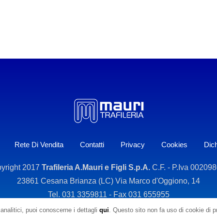
Rete Di Vendita
Contatti
Privacy
Cookies
Dich
yright 2017
Trafileria A.Mauri e Figli S.p.A.
C.F. - P.Iva 00209
23861 Cesana Brianza (LC) Via Marco d'Oggiono, 14
Tel. 031 3359811 - Fax 031 655955
analitici, puoi conoscerne i dettagli
qui
. Questo sito non fa uso di cookie di pro