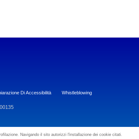
iarazione Di Accessibilità
Whistleblowing
800135
filazione. Navigando il sito autorizzi l'installazione dei cookie citati.