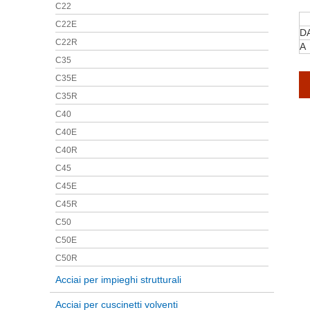
C22
C22E
D
C22R
A
C35
C35E
C35R
C40
C40E
C40R
C45
C45E
C45R
C50
C50E
C50R
Acciai per impieghi strutturali
Acciai per cuscinetti volventi