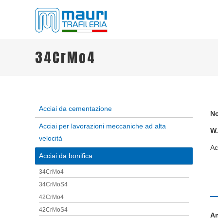
TRAFILERIA MAURI
Steel drawing from 1961
34CrMo4
Acciai da cementazione
No
Acciai per lavorazioni meccaniche ad alta
W.
velocità
Ac
Acciai da bonifica
34CrMo4
34CrMoS4
42CrMo4
42CrMoS4
An