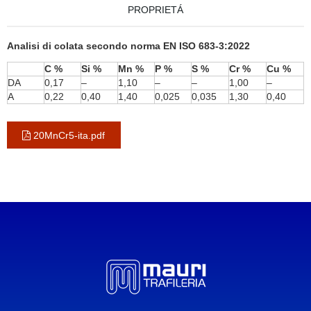
PROPRIETÁ
Analisi di colata secondo norma EN ISO 683-3:2022
C %
Si %
Mn %
P %
S %
Cr %
Cu %
DA
0,17
–
1,10
–
–
1,00
–
A
0,22
0,40
1,40
0,025
0,035
1,30
0,40
20MnCr5-ita.pdf