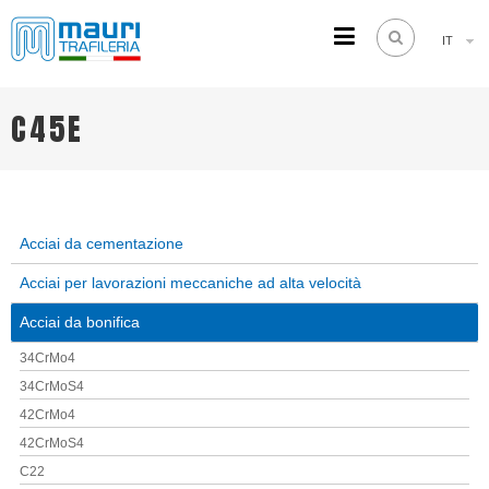
IT
TRAFILERIA MAURI
Steel drawing from 1961
C45E
Acciai da cementazione
Acciai per lavorazioni meccaniche ad alta velocità
Acciai da bonifica
34CrMo4
34CrMoS4
42CrMo4
42CrMoS4
C22