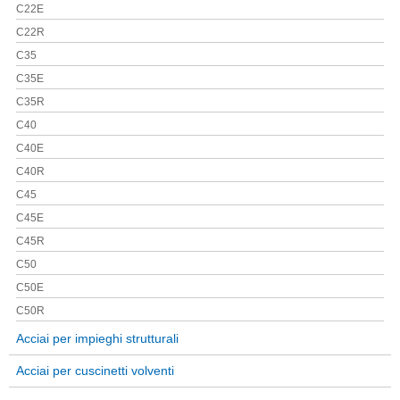
C22E
C22R
C35
C35E
C35R
C40
C40E
C40R
C45
C45E
C45R
C50
C50E
C50R
Acciai per impieghi strutturali
Acciai per cuscinetti volventi