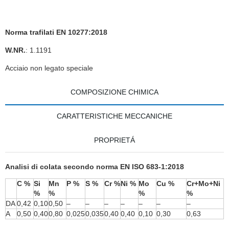
Norma trafilati EN 10277:2018
W.NR.
: 1.1191
Acciaio non legato speciale
COMPOSIZIONE CHIMICA
CARATTERISTICHE MECCANICHE
PROPRIETÁ
Analisi di colata secondo norma EN ISO 683-1:2018
C %
Si
Mn
P %
S %
Cr %
Ni %
Mo
Cu %
Cr+Mo+Ni
%
%
%
%
DA
0,42
0,10
0,50
–
–
–
–
–
–
–
A
0,50
0,40
0,80
0,025
0,035
0,40
0,40
0,10
0,30
0,63