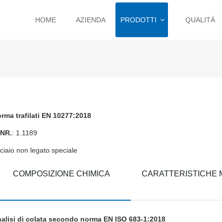
HOME
AZIENDA
PRODOTTI
QUALITÀ
rma trafilati EN 10277:2018
NR.
: 1.1189
ciaio non legato speciale
COMPOSIZIONE CHIMICA
CARATTERISTICHE
alisi di colata secondo norma EN ISO 683-1:2018