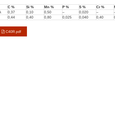
C %
Si %
Mn %
P %
S %
Cr %
A
0,37
0,10
0,50
–
0,020
–
0,44
0,40
0,80
0,025
0,040
0,40
C40R.pdf