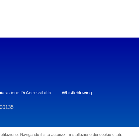
iarazione Di Accessibilità
Whistleblowing
800135
filazione. Navigando il sito autorizzi l'installazione dei cookie citati.