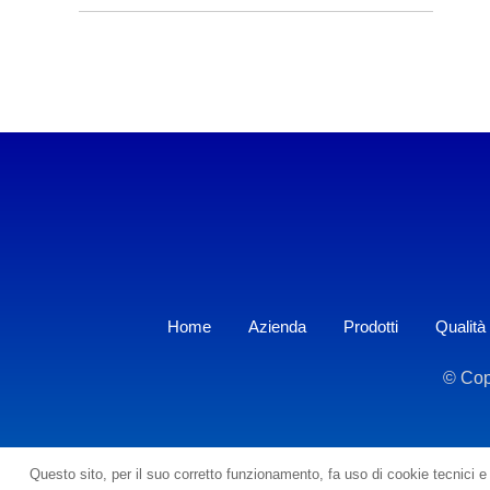
Home
Azienda
Prodotti
Qualità
© Cop
Questo sito, per il suo corretto funzionamento, fa uso di cookie tecnici e 