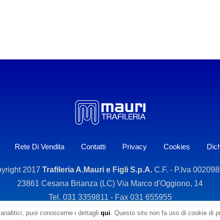
Rete Di Vendita
Contatti
Privacy
Cookies
Dich
yright 2017
Trafileria A.Mauri e Figli S.p.A.
C.F. - P.Iva 00209
23861 Cesana Brianza (LC) Via Marco d'Oggiono, 14
Tel. 031 3359811 - Fax 031 655955
analitici, puoi conoscerne i dettagli
qui
. Questo sito non fa uso di cookie di pro