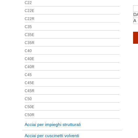
C22
C22E
D
C22R
A
C35
C35E
C35R
C40
C40E
C40R
C45
C45E
C45R
C50
C50E
C50R
Acciai per impieghi strutturali
Acciai per cuscinetti volventi