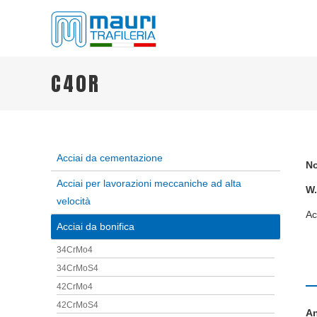
TRAFILERIA MAURI
Steel drawing from 1961
C40R
Acciai da cementazione
No
Acciai per lavorazioni meccaniche ad alta
W.
velocità
Ac
Acciai da bonifica
34CrMo4
34CrMoS4
42CrMo4
42CrMoS4
An